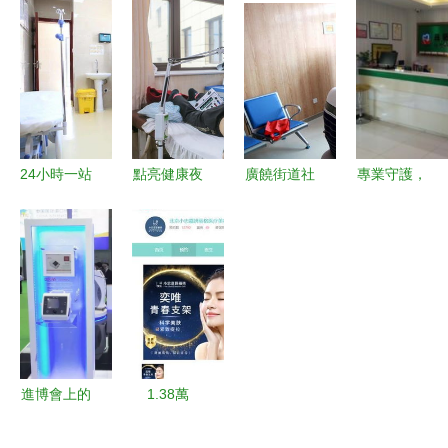
時服務全面
何為社區居
筆，在基層
握這些技
啟動，便捷
民提供便捷
診所服務中
巧，創業賺
醫療服務溫
外科小手術
寫好民生答
錢兩不誤
暖人心
服務
卷
——聚焦健
康咨詢服務
24小時一站
點亮健康夜
廣饒街道社
專業守護，
式診療服務
間明燈 縣
區衛生服務
微笑信賴
市五院新發
中醫院開設
中心怡景苑
——呂新武
熱門診正式
夜間門診與
預防接種門
口腔診所的
啟用
健康咨詢服
診正式揭
卓越服務體
務
牌，提升社
驗
區健康服務
新水平
進博會上的
1.38萬
醫療黑科技
元“神針”背