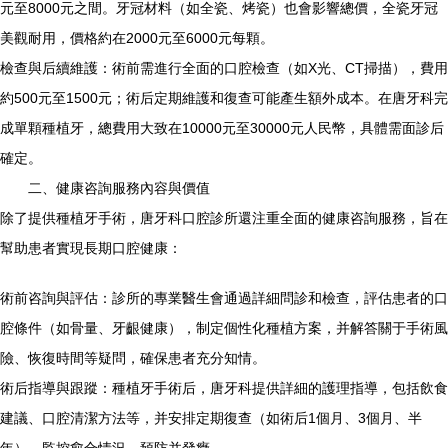
元至8000元之間。牙冠材料（如全瓷、烤瓷）也會影響總價，全瓷牙冠
美觀耐用，價格約在2000元至6000元每顆。
檢查與后續維護：術前需進行全面的口腔檢查（如X光、CT掃描），費用
約500元至1500元；術后定期維護和復查可能產生額外成本。在唐牙科完
成單顆種植牙，總費用大致在10000元至30000元人民幣，具體需面診后
確定。
二、健康咨詢服務內容與價值
除了提供種植牙手術，唐牙科口腔診所還注重全面的健康咨詢服務，旨在
幫助患者實現長期口腔健康：
術前咨詢與評估：診所的專業醫生會通過詳細問診和檢查，評估患者的口
腔條件（如骨量、牙齦健康），制定個性化種植方案，并解答關于手術風
險、恢復時間等疑問，確保患者充分知情。
術后指導與跟蹤：種植牙手術后，唐牙科提供詳細的護理指導，包括飲食
建議、口腔清潔方法等，并安排定期復查（如術后1個月、3個月、半