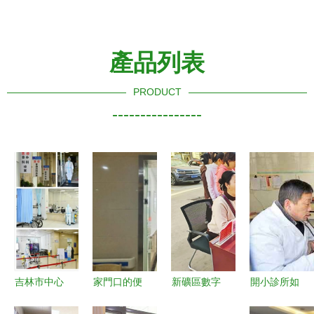
產品列表
PRODUCT
----------------
吉林市中心
家門口的便
新礦區數字
開小診所如
醫院門診延
利 診所如
報 以“心”為
何賺錢？掌