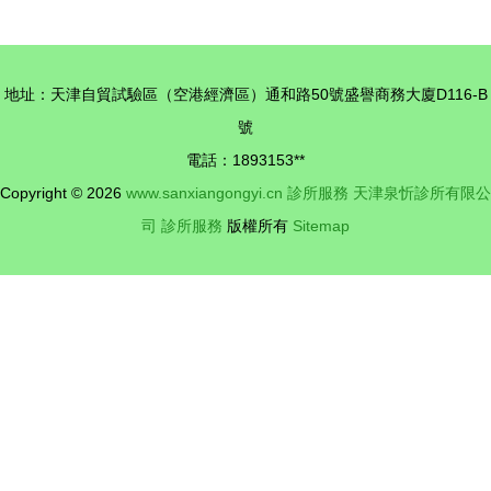
風暴 復星
后的危肌
醫藥攜海外
可疑醫美產
成員企業重
品的自我美
地址：天津自貿試驗區（空港經濟區）通和路50號盛譽商務大廈D116-B
磅亮相，引
容陷阱
號
領健康未來
電話：1893153**
Copyright © 2026
www.sanxiangongyi.cn
診所服務
天津泉忻診所有限公
司
診所服務
版權所有
Sitemap