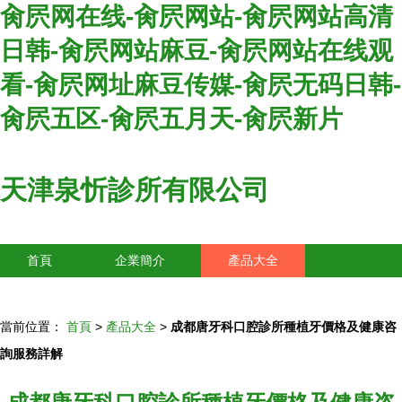
肏屄网在线-肏屄网站-肏屄网站高清
日韩-肏屄网站麻豆-肏屄网站在线观
看-肏屄网址麻豆传媒-肏屄无码日韩-
肏屄五区-肏屄五月天-肏屄新片
天津泉忻診所有限公司
首頁
企業簡介
產品大全
聯系我們
企業信息
訪客留言
當前位置：
首頁
>
產品大全
>
成都唐牙科口腔診所種植牙價格及健康咨
詢服務詳解