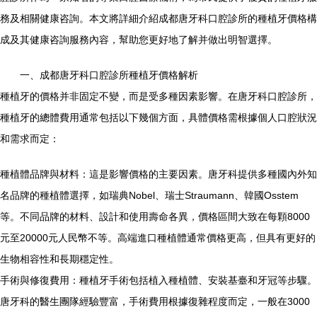
務及相關健康咨詢。本文將詳細介紹成都唐牙科口腔診所的種植牙價格構
成及其健康咨詢服務內容，幫助您更好地了解并做出明智選擇。
一、成都唐牙科口腔診所種植牙價格解析
種植牙的價格并非固定不變，而是受多種因素影響。在唐牙科口腔診所，
種植牙的總體費用通常包括以下幾個方面，具體價格需根據個人口腔狀況
和需求而定：
種植體品牌與材料：這是影響價格的主要因素。唐牙科提供多種國內外知
名品牌的種植體選擇，如瑞典Nobel、瑞士Straumann、韓國Osstem
等。不同品牌的材料、設計和使用壽命各異，價格區間大致在每顆8000
元至20000元人民幣不等。高端進口種植體通常價格更高，但具有更好的
生物相容性和長期穩定性。
手術與修復費用：種植牙手術包括植入種植體、安裝基臺和牙冠等步驟。
唐牙科的醫生團隊經驗豐富，手術費用根據復雜程度而定，一般在3000